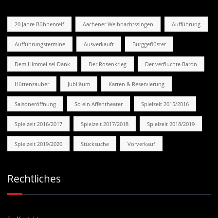
20 Jahre Bühnenreif
Aachener Weihnachtssingen
Aufführung
Aufführungstermine
Ausverkauft
Burggeflüster
Dem Himmel sei Dank
Der Rosenkrieg
Der verfluchte Baron
Hüttenzauber
Jubiläum
Karten & Reservierung
Saisoneröffnung
So ein Affentheater
Spielzeit 2015/2016
Spielzeit 2016/2017
Spielzeit 2017/2018
Spielzeit 2018/2019
Spielzeit 2019/2020
Stücksuche
Vorverkauf
Rechtliches