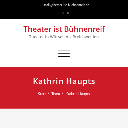
mail@theater-ist-buehnenreif.de
Theater ist Bühnenreif
Theater in Würselen – Broichweiden
Navigation
umschalten
Kathrin Haupts
Start
Team
Kathrin Haupts