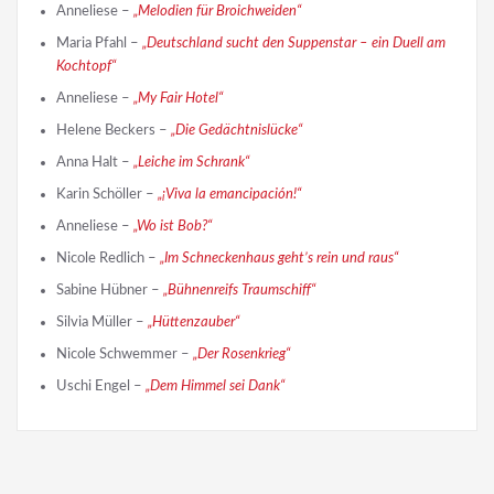
Anneliese –
„Melodien für Broichweiden“
Maria Pfahl –
„Deutschland sucht den Suppenstar – ein Duell am
Kochtopf“
Anneliese –
„My Fair Hotel“
Helene Beckers –
„Die Gedächtnislücke“
Anna Halt –
„Leiche im Schrank“
Karin Schöller –
„¡Viva la emancipación!“
Anneliese –
„Wo ist Bob?“
Nicole Redlich –
„Im Schneckenhaus geht’s rein und raus“
Sabine Hübner –
„Bühnenreifs Traumschiff“
Silvia Müller –
„Hüttenzauber“
Nicole Schwemmer –
„Der Rosenkrieg“
Uschi Engel –
„Dem Himmel sei Dank“