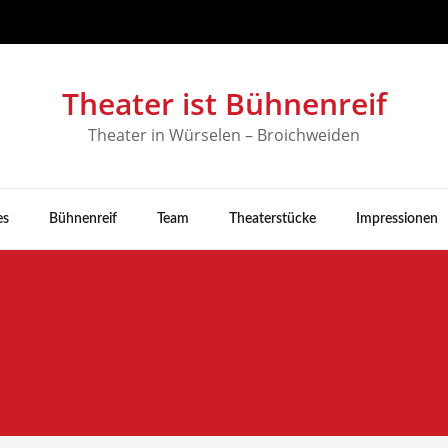
Theater ist Bühnenreif
Theater in Würselen – Broichweiden
es
Bühnenreif
Team
Theaterstücke
Impressionen