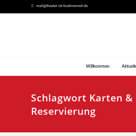
mail@theater-ist-buehnenreif.de
Willkommen
Aktuell
Schlagwort Karten &
Reservierung