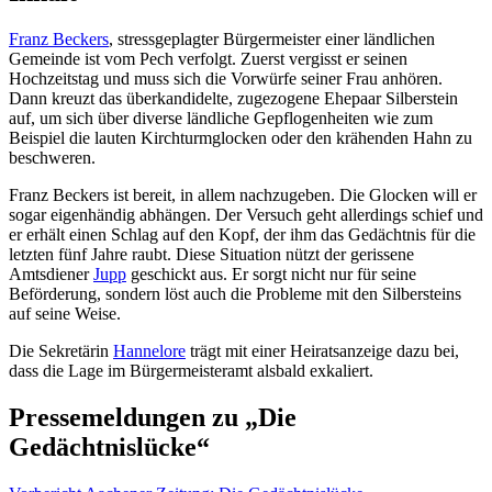
Franz Beckers
, stressgeplagter Bürgermeister einer ländlichen
Gemeinde ist vom Pech verfolgt. Zuerst vergisst er seinen
Hochzeitstag und muss sich die Vorwürfe seiner Frau anhören.
Dann kreuzt das überkandidelte, zugezogene Ehepaar Silberstein
auf, um sich über diverse ländliche Gepflogenheiten wie zum
Beispiel die lauten Kirchturmglocken oder den krähenden Hahn zu
beschweren.
Franz Beckers ist bereit, in allem nachzugeben. Die Glocken will er
sogar eigenhändig abhängen. Der Versuch geht allerdings schief und
er erhält einen Schlag auf den Kopf, der ihm das Gedächtnis für die
letzten fünf Jahre raubt. Diese Situation nützt der gerissene
Amtsdiener
Jupp
geschickt aus. Er sorgt nicht nur für seine
Beförderung, sondern löst auch die Probleme mit den Silbersteins
auf seine Weise.
Die Sekretärin
Hannelore
trägt mit einer Heiratsanzeige dazu bei,
dass die Lage im Bürgermeisteramt alsbald exkaliert.
Pressemeldungen zu „Die
Gedächtnislücke“