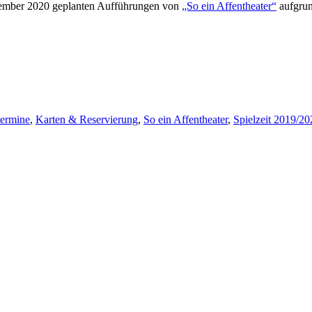
ovember 2020 geplanten Aufführungen von
„So ein Affentheater“
aufgrun
termine
,
Karten & Reservierung
,
So ein Affentheater
,
Spielzeit 2019/20