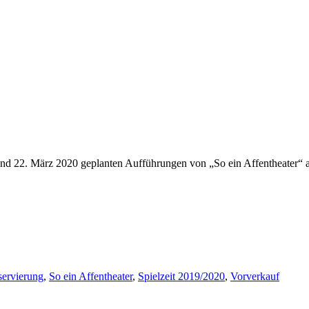
. und 22. März 2020 geplanten Aufführungen von „So ein Affentheater
ervierung
,
So ein Affentheater
,
Spielzeit 2019/2020
,
Vorverkauf