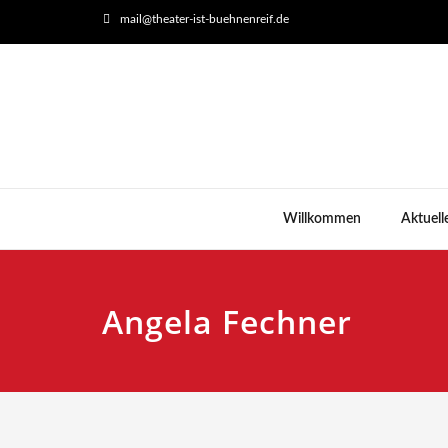
mail@theater-ist-buehnenreif.de
Willkommen
Aktuell
Angela Fechner