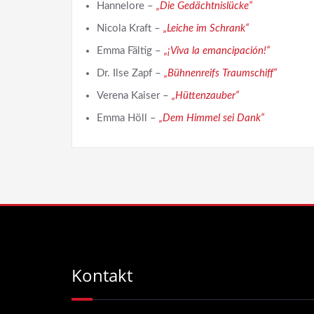
Hannelore –
„Die Gedächtnislücke“
Nicola Kraft –
„Leiche im Schrank“
Emma Fältig –
„¡Viva la emancipación!“
Dr. Ilse Zapf –
„Bühnenreifs Traumschiff“
Verena Kaiser –
„Hüttenzauber“
Emma Höll –
„Dem Himmel sei Dank“
Kontakt