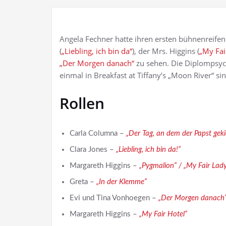
Angela Fechner hatte ihren ersten bühnenreifen 
(
„Liebling, ich bin da“
), der Mrs. Higgins (
„My Fai
„Der Morgen danach“
zu sehen. Die Diplompsyc
einmal in Breakfast at Tiffany’s „Moon River“ si
Rollen
Carla Columna –
„Der Tag, an dem der Papst gek
Clara Jones –
„Liebling, ich bin da!“
Margareth Higgins –
„Pygmalion“ / „My Fair Lad
Greta –
„In der Klemme“
Evi und Tina Vonhoegen –
„Der Morgen danach“ 
Margareth Higgins –
„My Fair Hotel“