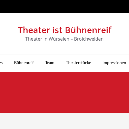
Theater ist Bühnenreif
Theater in Würselen – Broichweiden
es
Bühnenreif
Team
Theaterstücke
Impressionen