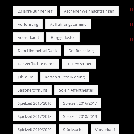
20 Jahre Bühnenreif
Aachener Weihnachtssingen
Aufführung
Aufführungstermine
Ausverkauft
Burggeflüster
Dem Himmel sei Dank
Der Rosenkrieg
Der verfluchte Baron
Hüttenzauber
Jubiläum
Karten & Reservierung
Saisoneröffnung
So ein Affentheater
Spielzeit 2015/2016
Spielzeit 2016/2017
Spielzeit 2017/2018
Spielzeit 2018/2019
Spielzeit 2019/2020
Stücksuche
Vorverkauf