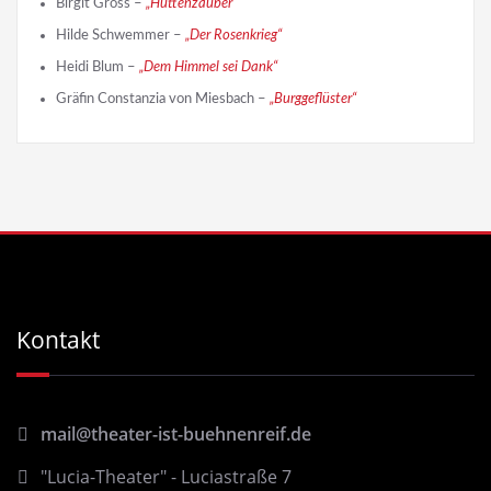
Birgit Gross –
„Hüttenzauber“
Hilde Schwemmer –
„Der Rosenkrieg“
Heidi Blum –
„Dem Himmel sei Dank“
Gräfin Constanzia von Miesbach –
„Burggeflüster“
Kontakt
mail@theater-ist-buehnenreif.de
"Lucia-Theater" - Luciastraße 7