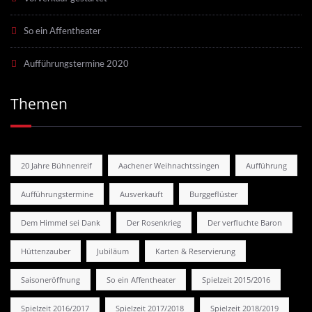
So ein Affentheater
Aufführungstermine 2020
Themen
20 Jahre Bühnenreif
Aachener Weihnachtssingen
Aufführung
Aufführungstermine
Ausverkauft
Burggeflüster
Dem Himmel sei Dank
Der Rosenkrieg
Der verfluchte Baron
Hüttenzauber
Jubiläum
Karten & Reservierung
Saisoneröffnung
So ein Affentheater
Spielzeit 2015/2016
Spielzeit 2016/2017
Spielzeit 2017/2018
Spielzeit 2018/2019