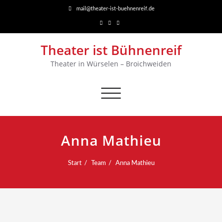
mail@theater-ist-buehnenreif.de
Theater ist Bühnenreif
Theater in Würselen – Broichweiden
Navigation
umschalten
Anna Mathieu
Start
Team
Anna Mathieu