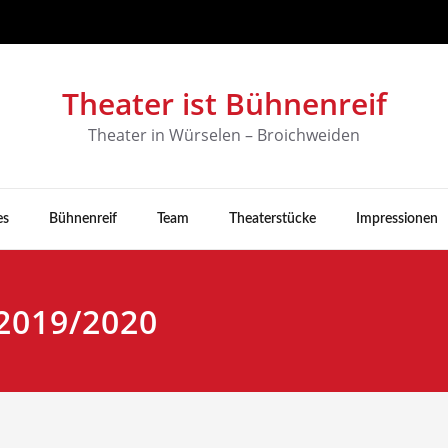
Theater ist Bühnenreif
Theater in Würselen – Broichweiden
es
Bühnenreif
Team
Theaterstücke
Impressionen
 2019/2020