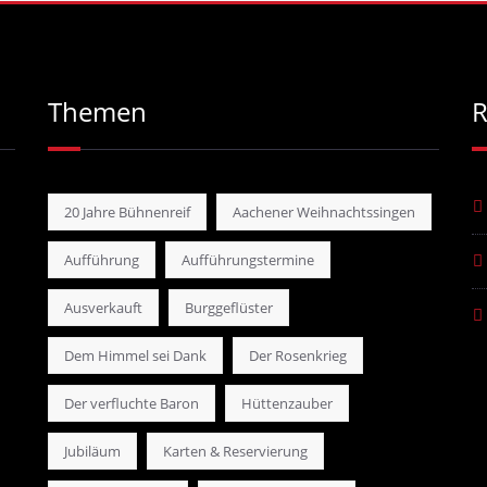
Themen
R
20 Jahre Bühnenreif
Aachener Weihnachtssingen
Aufführung
Aufführungstermine
Ausverkauft
Burggeflüster
Dem Himmel sei Dank
Der Rosenkrieg
Der verfluchte Baron
Hüttenzauber
Jubiläum
Karten & Reservierung