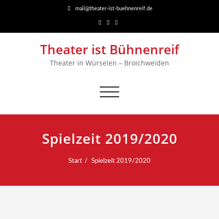
mail@theater-ist-buehnenreif.de
Theater ist Bühnenreif
Theater in Würselen – Broichweiden
Navigation
umschalten
Spielzeit 2019/2020
Start
Spielzeit 2019/2020