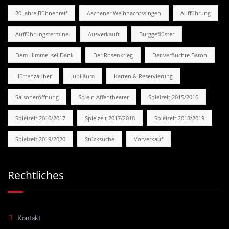
20 Jahre Bühnenreif
Aachener Weihnachtssingen
Aufführung
Aufführungstermine
Ausverkauft
Burggeflüster
Dem Himmel sei Dank
Der Rosenkrieg
Der verfluchte Baron
Hüttenzauber
Jubiläum
Karten & Reservierung
Saisoneröffnung
So ein Affentheater
Spielzeit 2015/2016
Spielzeit 2016/2017
Spielzeit 2017/2018
Spielzeit 2018/2019
Spielzeit 2019/2020
Stücksuche
Vorverkauf
Rechtliches
Kontakt