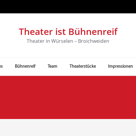
Theater ist Bühnenreif
Theater in Würselen – Broichweiden
es
Bühnenreif
Team
Theaterstücke
Impressionen