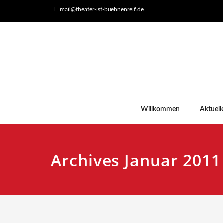
mail@theater-ist-buehnenreif.de
Willkommen
Aktuell
Archives Januar 2011