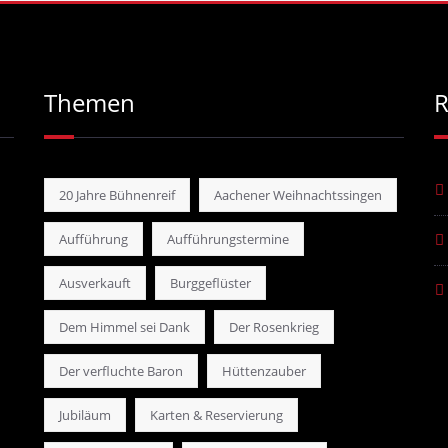
Themen
R
20 Jahre Bühnenreif
Aachener Weihnachtssingen
Aufführung
Aufführungstermine
Ausverkauft
Burggeflüster
Dem Himmel sei Dank
Der Rosenkrieg
Der verfluchte Baron
Hüttenzauber
Jubiläum
Karten & Reservierung