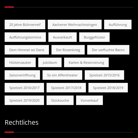
20 Jahre Bühnenreif
Aachener Weihnachtssingen
Aufführung
Aufführungstermine
Ausverkauft
Burggeflüster
Dem Himmel sei Dank
Der Rosenkrieg
Der verfluchte Baron
Hüttenzauber
Jubiläum
Karten & Reservierung
Saisoneröffnung
So ein Affentheater
Spielzeit 2015/2016
Spielzeit 2016/2017
Spielzeit 2017/2018
Spielzeit 2018/2019
Spielzeit 2019/2020
Stücksuche
Vorverkauf
Rechtliches