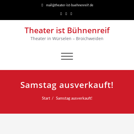
mail@theater-ist-buehnenreif.de
Theater ist Bühnenreif
Theater in Würselen – Broichweiden
Navigation
umschalten
Samstag ausverkauft!
Start
Samstag ausverkauft!