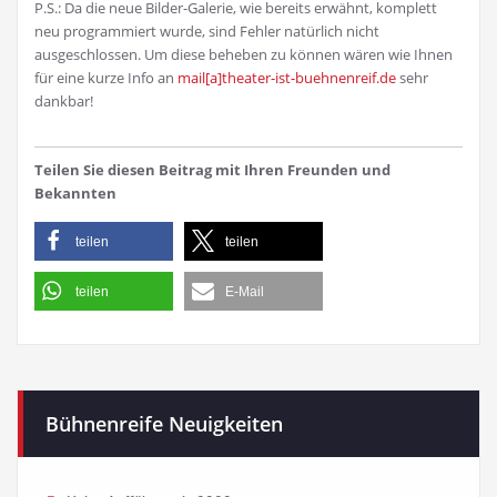
P.S.: Da die neue Bilder-Galerie, wie bereits erwähnt, komplett
neu programmiert wurde, sind Fehler natürlich nicht
ausgeschlossen. Um diese beheben zu können wären wie Ihnen
für eine kurze Info an
mail[a]theater-ist-buehnenreif.de
sehr
dankbar!
Teilen Sie diesen Beitrag mit Ihren Freunden und
Bekannten
teilen
teilen
teilen
E-Mail
Bühnenreife Neuigkeiten