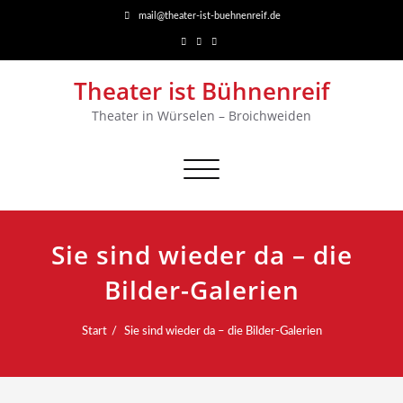
mail@theater-ist-buehnenreif.de
Theater ist Bühnenreif
Theater in Würselen – Broichweiden
Navigation
umschalten
Sie sind wieder da – die
Bilder-Galerien
Start
Sie sind wieder da – die Bilder-Galerien