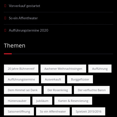
Vorverkauf gestartet
So ein Affentheater
Aufführungstermine 2020
Themen
20 Jahre Bühnenreif
Aachener Weihnachtssingen
Aufführung
Aufführungstermine
Ausverkauft
Burggeflüster
Dem Himmel sei Dank
Der Rosenkrieg
Der verfluchte Baron
Hüttenzauber
Jubiläum
Karten & Reservierung
Saisoneröffnung
So ein Affentheater
Spielzeit 2015/2016