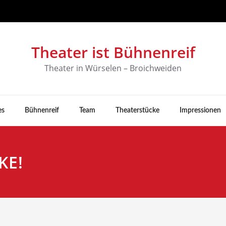
Theater ist Bühnenreif
Theater in Würselen – Broichweiden
es
Bühnenreif
Team
Theaterstücke
Impressionen
KE!