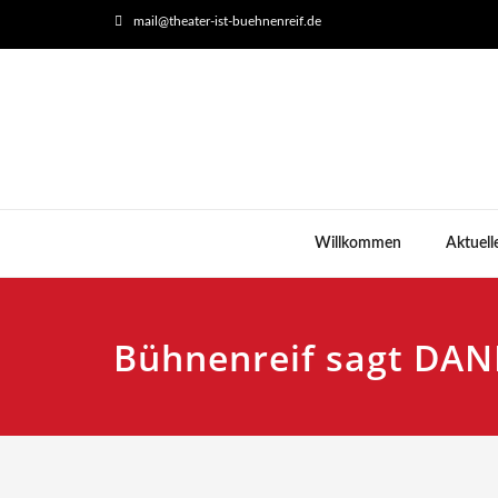
mail@theater-ist-buehnenreif.de
Willkommen
Aktuell
Bühnenreif sagt DAN