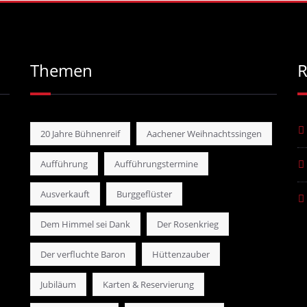
Themen
R
20 Jahre Bühnenreif
Aachener Weihnachtssingen
Aufführung
Aufführungstermine
Ausverkauft
Burggeflüster
Dem Himmel sei Dank
Der Rosenkrieg
Der verfluchte Baron
Hüttenzauber
Jubiläum
Karten & Reservierung