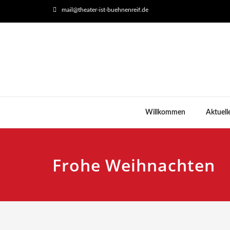
mail@theater-ist-buehnenreif.de
Willkommen
Aktuell
Frohe Weihnachten