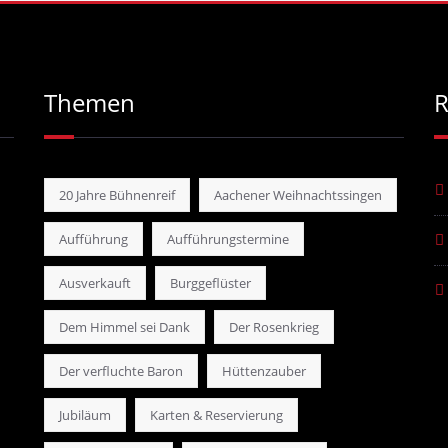
Themen
R
20 Jahre Bühnenreif
Aachener Weihnachtssingen
Aufführung
Aufführungstermine
Ausverkauft
Burggeflüster
Dem Himmel sei Dank
Der Rosenkrieg
Der verfluchte Baron
Hüttenzauber
Jubiläum
Karten & Reservierung