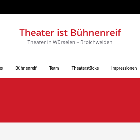
Theater ist Bühnenreif
Theater in Würselen – Broichweiden
es
Bühnenreif
Team
Theaterstücke
Impressionen