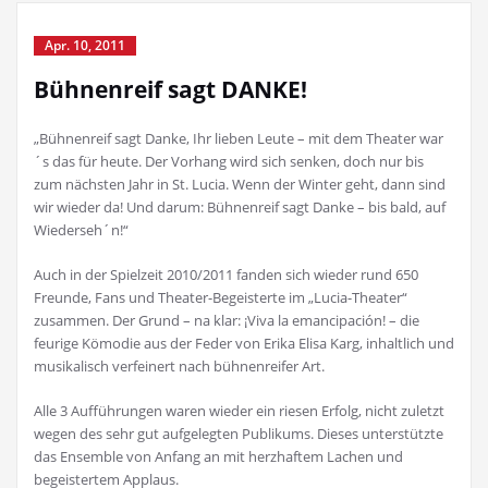
Apr. 10, 2011
Bühnenreif sagt DANKE!
„Bühnenreif sagt Danke, Ihr lieben Leute – mit dem Theater war
´s das für heute. Der Vorhang wird sich senken, doch nur bis
zum nächsten Jahr in St. Lucia. Wenn der Winter geht, dann sind
wir wieder da! Und darum: Bühnenreif sagt Danke – bis bald, auf
Wiederseh´n!“
Auch in der Spielzeit 2010/2011 fanden sich wieder rund 650
Freunde, Fans und Theater-Begeisterte im „Lucia-Theater“
zusammen. Der Grund – na klar: ¡Viva la emancipación! – die
feurige Kömodie aus der Feder von Erika Elisa Karg, inhaltlich und
musikalisch verfeinert nach bühnenreifer Art.
Alle 3 Aufführungen waren wieder ein riesen Erfolg, nicht zuletzt
wegen des sehr gut aufgelegten Publikums. Dieses unterstützte
das Ensemble von Anfang an mit herzhaftem Lachen und
begeistertem Applaus.