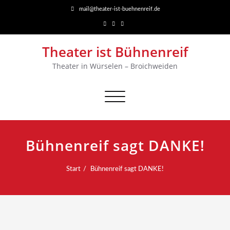
mail@theater-ist-buehnenreif.de
Theater ist Bühnenreif
Theater in Würselen – Broichweiden
Navigation
umschalten
Bühnenreif sagt DANKE!
Start
Bühnenreif sagt DANKE!