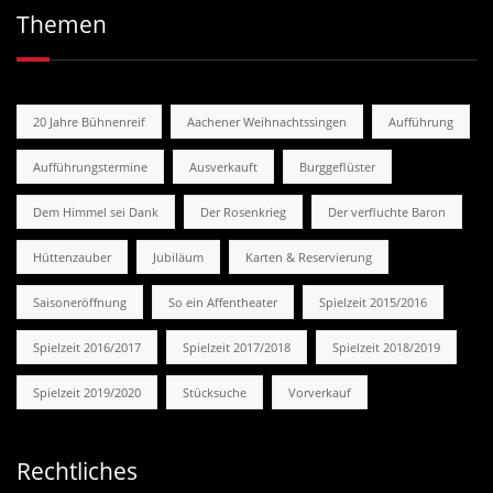
Themen
20 Jahre Bühnenreif
Aachener Weihnachtssingen
Aufführung
Aufführungstermine
Ausverkauft
Burggeflüster
Dem Himmel sei Dank
Der Rosenkrieg
Der verfluchte Baron
Hüttenzauber
Jubiläum
Karten & Reservierung
Saisoneröffnung
So ein Affentheater
Spielzeit 2015/2016
Spielzeit 2016/2017
Spielzeit 2017/2018
Spielzeit 2018/2019
Spielzeit 2019/2020
Stücksuche
Vorverkauf
Rechtliches