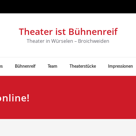
Theater ist Bühnenreif
Theater in Würselen – Broichweiden
es
Bühnenreif
Team
Theaterstücke
Impressionen
online!