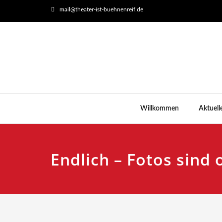
mail@theater-ist-buehnenreif.de
Willkommen
Aktuell
Endlich – Fotos sind 