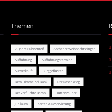
Themen
R
20 Jahre Bühnenreif
Aachener Weihnachtssingen
Aufführung
Aufführungstermine
Ausverkauft
Burggeflüster
Dem Himmel sei Dank
Der Rosenkrieg
Der verfluchte Baron
Hüttenzauber
Jubiläum
Karten & Reservierung