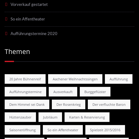
Vorverkauf gestartet
So ein Affentheater
Aufführungstermine 2020
Themen
20 Jahre Bühnenreif
Aachener Weihnachtssingen
Aufführung
Aufführungstermine
Ausverkauft
Burggeflüster
Dem Himmel sei Dank
Der Rosenkrieg
Der verfluchte Baron
Hüttenzauber
Jubiläum
Karten & Reservierung
Saisoneröffnung
So ein Affentheater
Spielzeit 2015/2016