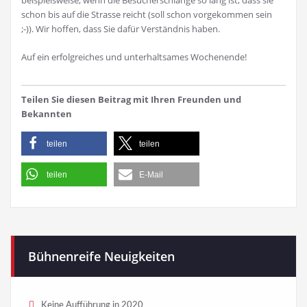
beispielsweise, wenn die Besucherschlange so lang ist, dass sie
schon bis auf die Strasse reicht (soll schon vorgekommen sein
;-)). Wir hoffen, dass Sie dafür Verständnis haben.
Auf ein erfolgreiches und unterhaltsames Wochenende!
Teilen Sie diesen Beitrag mit Ihren Freunden und
Bekannten
teilen
teilen
teilen
E-Mail
Bühnenreife Neuigkeiten
Keine Aufführung in 2020