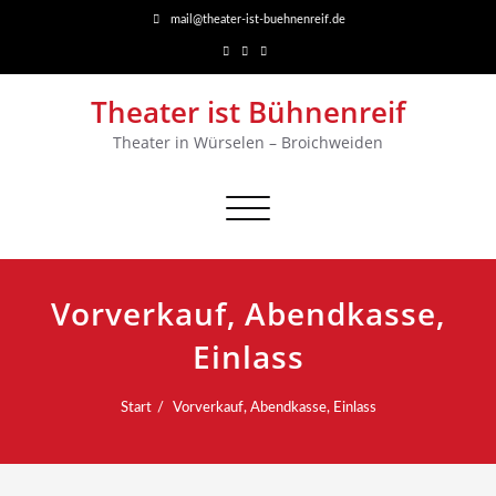
mail@theater-ist-buehnenreif.de
Theater ist Bühnenreif
Theater in Würselen – Broichweiden
Navigation
umschalten
Vorverkauf, Abendkasse,
Einlass
Start
Vorverkauf, Abendkasse, Einlass