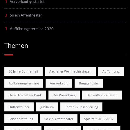
Vorverkauf gestartet
So ein Affentheater
Aufführungstermine 2020
Themen
20 Jahre Bühnenreif
Aachener Weihnachtssingen
Aufführung
Aufführungstermine
Ausverkauft
Burggeflüster
Dem Himmel sei Dank
Der Rosenkrieg
Der verfluchte Baron
Hüttenzauber
Jubiläum
Karten & Reservierung
Saisoneröffnung
So ein Affentheater
Spielzeit 2015/2016