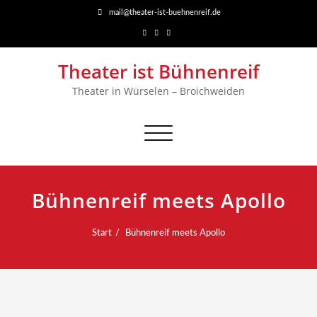
mail@theater-ist-buehnenreif.de
Theater ist Bühnenreif
Theater in Würselen – Broichweiden
Navigation
umschalten
Bühnenreif meets Apollo
Start
Bühnenreif meets Apollo