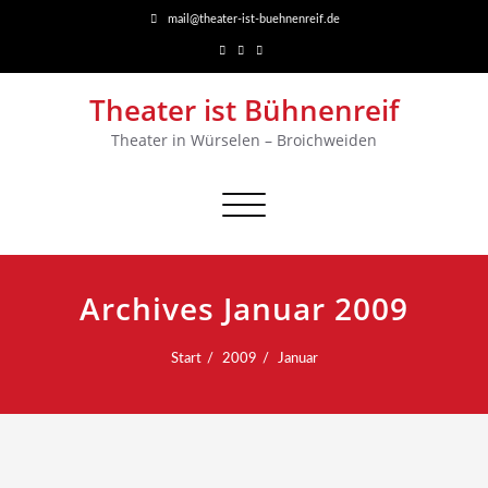
mail@theater-ist-buehnenreif.de
Theater ist Bühnenreif
Theater in Würselen – Broichweiden
Navigation
umschalten
Archives Januar 2009
Start
2009
Januar