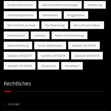
20 Jahre Bühnenreif
Aachener Weihnachtssingen
Aufführung
Aufführungstermine
Ausverkauft
Burggeflüster
Dem Himmel sei Dank
Der Rosenkrieg
Der verfluchte Baron
Hüttenzauber
Jubiläum
Karten & Reservierung
Saisoneröffnung
So ein Affentheater
Spielzeit 2015/2016
Spielzeit 2016/2017
Spielzeit 2017/2018
Spielzeit 2018/2019
Spielzeit 2019/2020
Stücksuche
Vorverkauf
Rechtliches
Kontakt