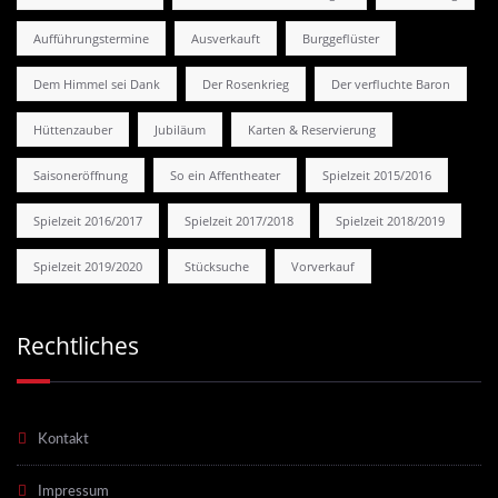
Aufführungstermine
Ausverkauft
Burggeflüster
Dem Himmel sei Dank
Der Rosenkrieg
Der verfluchte Baron
Hüttenzauber
Jubiläum
Karten & Reservierung
Saisoneröffnung
So ein Affentheater
Spielzeit 2015/2016
Spielzeit 2016/2017
Spielzeit 2017/2018
Spielzeit 2018/2019
Spielzeit 2019/2020
Stücksuche
Vorverkauf
Rechtliches
Kontakt
Impressum