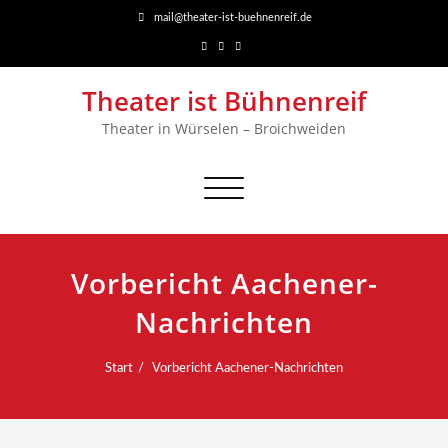
mail@theater-ist-buehnenreif.de
Theater ist Bühnenreif
Theater in Würselen – Broichweiden
Navigation
umschalten
Vorbericht Aachener-
Nachrichten
Start
Vorbericht Aachener-Nachrichten