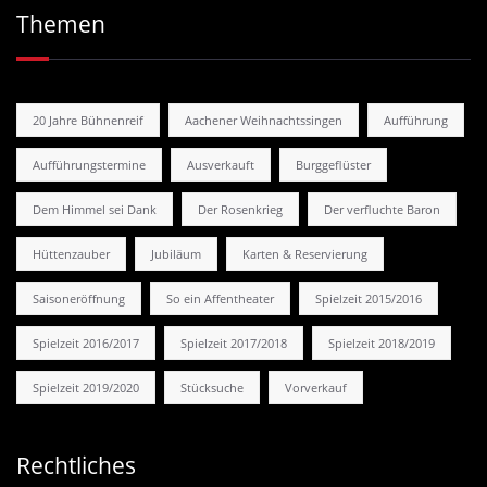
Themen
20 Jahre Bühnenreif
Aachener Weihnachtssingen
Aufführung
Aufführungstermine
Ausverkauft
Burggeflüster
Dem Himmel sei Dank
Der Rosenkrieg
Der verfluchte Baron
Hüttenzauber
Jubiläum
Karten & Reservierung
Saisoneröffnung
So ein Affentheater
Spielzeit 2015/2016
Spielzeit 2016/2017
Spielzeit 2017/2018
Spielzeit 2018/2019
Spielzeit 2019/2020
Stücksuche
Vorverkauf
Rechtliches