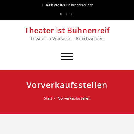
mail@theater-ist-buehnenreif.de
Theater ist Bühnenreif
Theater in Würselen – Broichweiden
Navigation
umschalten
Vorverkaufsstellen
Start
Vorverkaufsstellen