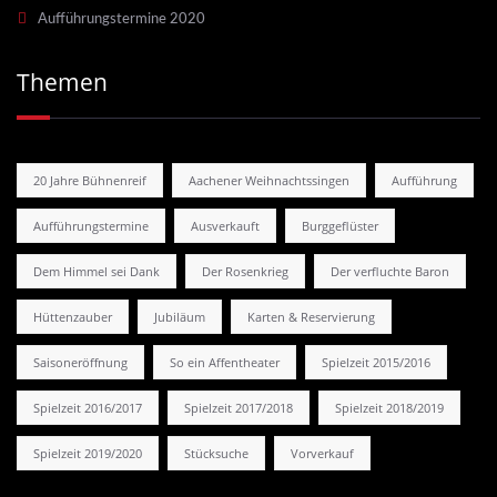
Aufführungstermine 2020
Themen
20 Jahre Bühnenreif
Aachener Weihnachtssingen
Aufführung
Aufführungstermine
Ausverkauft
Burggeflüster
Dem Himmel sei Dank
Der Rosenkrieg
Der verfluchte Baron
Hüttenzauber
Jubiläum
Karten & Reservierung
Saisoneröffnung
So ein Affentheater
Spielzeit 2015/2016
Spielzeit 2016/2017
Spielzeit 2017/2018
Spielzeit 2018/2019
Spielzeit 2019/2020
Stücksuche
Vorverkauf