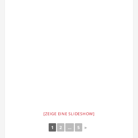
[ZEIGE EINE SLIDESHOW]
1
2
...
5
►