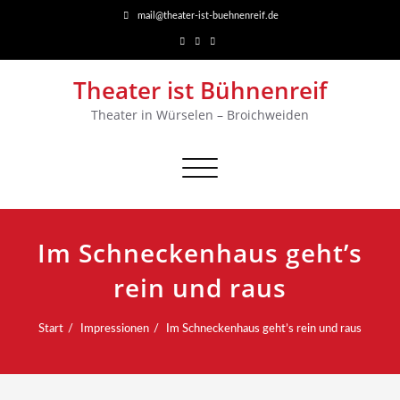
mail@theater-ist-buehnenreif.de
Theater ist Bühnenreif
Theater in Würselen – Broichweiden
Navigation
umschalten
Im Schneckenhaus geht’s
rein und raus
Start
Impressionen
Im Schneckenhaus geht’s rein und raus