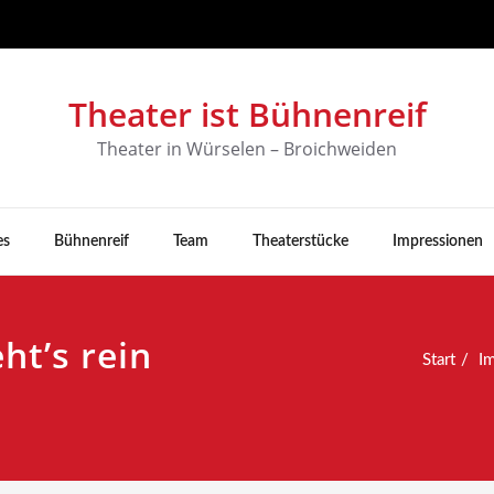
Theater ist Bühnenreif
Theater in Würselen – Broichweiden
es
Bühnenreif
Team
Theaterstücke
Impressionen
t’s rein
Start
I