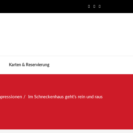
Karten & Reservierung
mpressionen
Im Schneckenhaus geht’s rein und raus