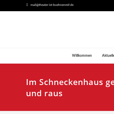
mail@theater-ist-buehnenreif.de
Willkommen
Aktuell
Im Schneckenhaus geh
und raus