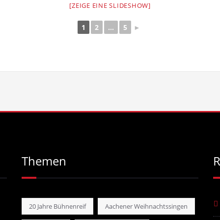
[ZEIGE EINE SLIDESHOW]
1
2
...
5
►
Themen
R
20 Jahre Bühnenreif
Aachener Weihnachtssingen