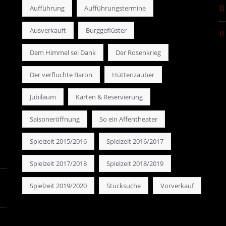
Aufführung
Aufführungstermine
Ausverkauft
Burggeflüster
Dem Himmel sei Dank
Der Rosenkrieg
Der verfluchte Baron
Hüttenzauber
Jubiläum
Karten & Reservierung
Saisoneröffnung
So ein Affentheater
Spielzeit 2015/2016
Spielzeit 2016/2017
Spielzeit 2017/2018
Spielzeit 2018/2019
Spielzeit 2019/2020
Stücksuche
Vorverkauf