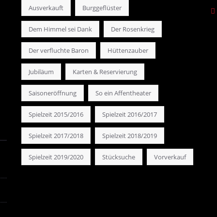
Ausverkauft
Burggeflüster
Dem Himmel sei Dank
Der Rosenkrieg
Der verfluchte Baron
Hüttenzauber
Jubiläum
Karten & Reservierung
Saisoneröffnung
So ein Affentheater
Spielzeit 2015/2016
Spielzeit 2016/2017
Spielzeit 2017/2018
Spielzeit 2018/2019
Spielzeit 2019/2020
Stücksuche
Vorverkauf