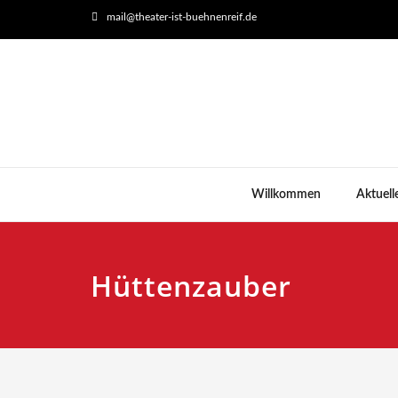
mail@theater-ist-buehnenreif.de
Willkommen
Aktuell
Hüttenzauber