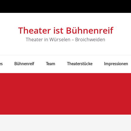
Theater ist Bühnenreif
Theater in Würselen – Broichweiden
es
Bühnenreif
Team
Theaterstücke
Impressionen