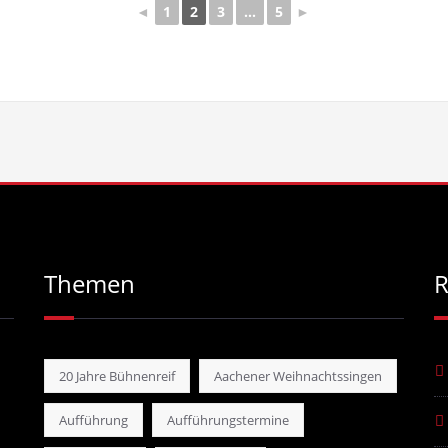
◄
1
2
3
...
5
►
Themen
R
20 Jahre Bühnenreif
Aachener Weihnachtssingen
Aufführung
Aufführungstermine