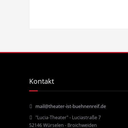
Kontakt
mail@theater-ist-buehnenreif.de
"Lucia-Theater" - Luciastraße 7
52146 Würselen - Broichweiden