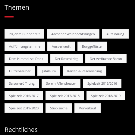
Themen
20 Jahre Bühnenreif
Aachener Weihnachtssingen
Aufführung
Aufführungstermine
Ausverkauft
Burggeflüster
Dem Himmel sei Dank
Der Rosenkrieg
Der verfluchte Baron
Hüttenzauber
Jubiläum
Karten & Reservierung
Saisoneröffnung
So ein Affentheater
Spielzeit 2015/2016
Spielzeit 2016/2017
Spielzeit 2017/2018
Spielzeit 2018/2019
Spielzeit 2019/2020
Stücksuche
Vorverkauf
Rechtliches