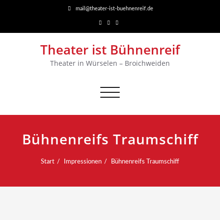
mail@theater-ist-buehnenreif.de
Theater ist Bühnenreif
Theater in Würselen – Broichweiden
Navigation
umschalten
Bühnenreifs Traumschiff
Start
Impressionen
Bühnenreifs Traumschiff