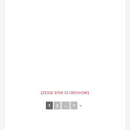
[ZEIGE EINE SLIDESHOW]
1
2
...
7
►